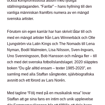
också kompromisslösa album med tydliga
ställningstaganden. “Fanfar” – hans hyllning till den
vanliga människan framförs numera av en mängd
svenska artister.
Förutom sin egen karriär har han skrivit låtar till och
med en mängd artister från Lars Winnerbäck och Olle
Ljungström via Latin Kings och The Nomads till Lena
Nyman, Bodil Malmsten, Lisa Nilsson, Sven-Ingvars,
Uno Svenningsson, Bob Hansson och många fler – till
och med det svenska fotbollslandslaget. 2020 släpptes
boken “Du går alltid ensam – texter 1985-2020”, en
samling med alla Staffan sångtexter, självbiografiska
avsnitt och ett förord av Lars Norén.
Med tagline “Följ med på en musikalisk resa” lovar
Staffan att ge sina fans en intim och unik upplevelse