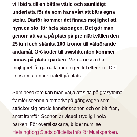
vill bidra till en bättre värld och samtidigt
underlätta för de som har svårt att bära egna
stolar. Därför kommer det finnas möjlighet att
hyra en stol för hela säsongen. Det gör man
genom att vara på plats på premiärkvällen den
25 juni och skänka 100 kronor till välgörande
ändamål. QR-koder till swishkonton kommer
finnas på plats i parken.
Men – ni som har
möjlighet får gärna ta med egen filt eller stol.
Det
finns en utomhustoalett på plats.
Som besökare kan man välja att sitta på gräsytorna
framför scenen alternativt på gångvägen som
sträcker sig precis framför scenen och en bit ifrån,
snett framför. Scenen är visuellt tydlig i hela
parken. För översiktskarta, bilder m.m, se
Helsingborg Stads officiella info för Musikparken.