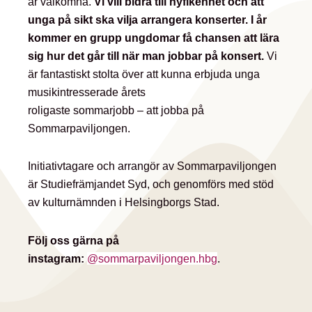
är välkomna.
Vi vill bidra till nyfikenhet och att
unga på sikt ska vilja arrangera konserter. I år
kommer en grupp ungdomar få chansen att lära
sig hur det går till när man jobbar på konsert.
Vi
är fantastiskt stolta över att kunna erbjuda unga
musikintresserade årets
roligaste sommarjobb – att jobba på
Sommarpaviljongen.
Initiativtagare och arrangör av Sommarpaviljongen
är Studiefrämjandet Syd, och genomförs med stöd
av kulturnämnden i Helsingborgs Stad.
Följ oss gärna på
instagram:
@sommarpaviljongen.hbg
.